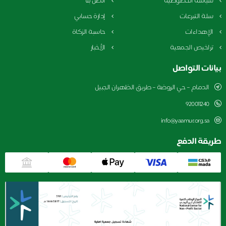
ياسة الخصوصية
اتصل بنا
لة التبرعات
إدارة حسابي
لإهداءات
حاسبة الزكاة
راخيص الجمعية
الأخبار
نات التواصل
الدمام – حي الروضة – طريق الظهران الجبيل
920011240
info@yaamur.org.sa
يقة الدفع