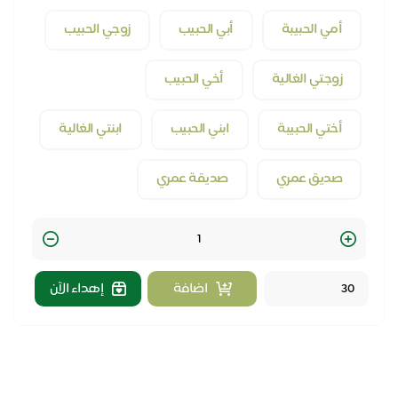
له ولَك نصيبٌ من نور المصلين 🕌✨
أمي الحبيبة
أبي الحبيب
زوجي الحبيب
زوجتي الغالية
أخي الحبيب
أختي الحبيبة
ابني الحبيب
ابنتي الغالية
صديق عمري
صديقة عمري
Quantity
اضافة
إهداء الآن