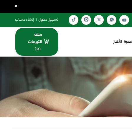
×
تسجيل دخول
|
إنشاء حساب
سلة
التبرعات
معية
الأخبار
)
0
(