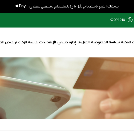
يمكنك التبرع باستخدام (أبل باي) باستخدام متصفح سفاري
920011240
 البنكية
سياسة الخصوصية
اتصل بنا
إدارة حسابي
الإهداءات
حاسبة الزكاة
تراخيص الج