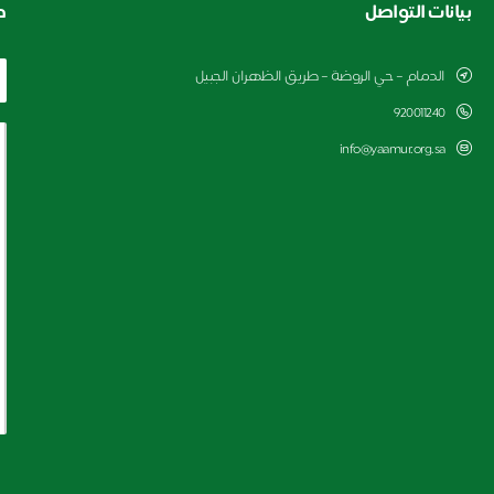
بيانات التواصل
ط
الدمام – حي الروضة – طريق الظهران الجبيل
920011240
info@yaamur.org.sa