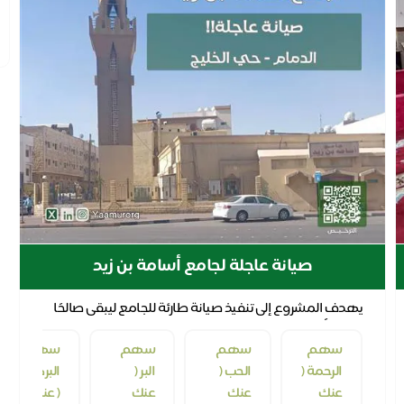
اضافة
تبرع
بما
تجود
به