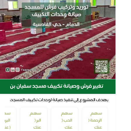
صيانة عاجلة لجامع أسامة بن زيد
يهدف المشروع إلى تنفيذ صيانة طارئة للجامع ليبقى صالحًا
ومهيّأً لاستقبال المصلين في أجواء تليق ببيتٍ ...
هم
بما
سهم
سهم
سهم
سهم
لبركة
تجود
الرحمة (
الحب (
البر (
البركة
 عنك )
به
عنك
عنك
عنك
( عنك )