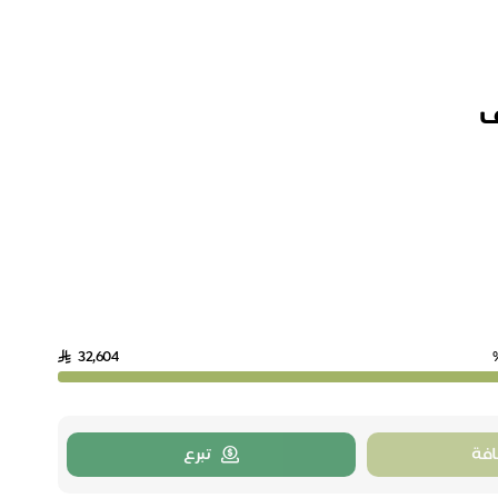
ف
32,604
فة
تبرع