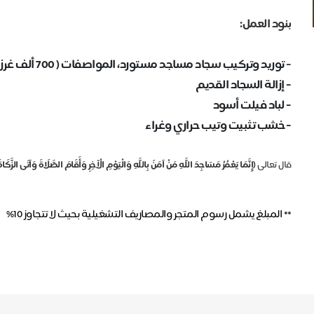
بنود العمل:
-
توريد وتركيب سجاد مساجد مستورد، المواصفات ( 700 ألف غرزة، اكريلك 100%، ارتفاع الوبرة 13مم، وزن 3520 غ / م2 )
- إزالة السجاد القديم
- لباد فيلت أسود
- ⁠خشب تثبيت وتيب حراري وغراء
قال تعالى
(إِنَّمَا يَعْمُرُ مَسَاجِدَ اللَّهِ مَنْ آمَنَ بِاللَّهِ وَالْيَوْمِ الْآخِرِ وَأَقَامَ الصَّلَاةَ وَآتَى الزَّ
**
المبلغ يشمل رسوم المتجر والمصاريف التشغيلية بحيث لا تتجاوز 10%