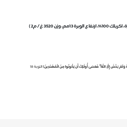
كَاةَ وَلَمْ يَخْشَ إِلَّا اللَّهَ ۖ فَعَسَىٰ أُولَٰئِكَ أَن يَكُونُوا مِنَ الْمُهْتَدِينَ)
التوبة 18