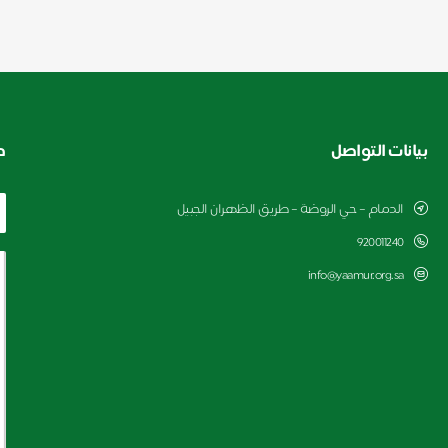
بيانات التواصل
ط
الدمام – حي الروضة – طريق الظهران الجبيل
920011240
info@yaamur.org.sa