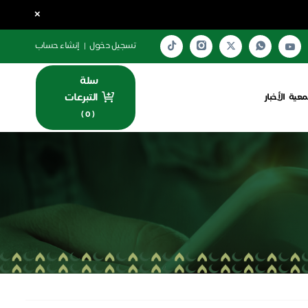
×
تسجيل دخول
|
إنشاء حساب
سلة
التبرعات
معية
الأخبار
)
0
(