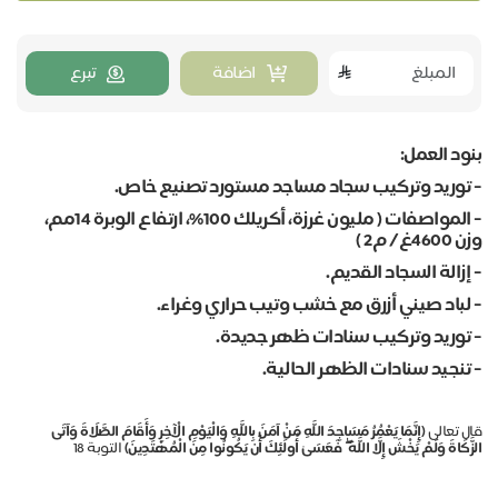
اضافة
تبرع
ود العمل:
توريد وتركيب سجاد مساجد مستورد تصنيع خاص.
⁠المواصفات (
مليون غرزة، أكريلك 100%
، ارتفاع الوبرة 14مم،
4غ / م2 )
إزالة السجاد القديم.
لباد صيني أزرق مع خشب وتيب حراري وغراء.
توريد وتركيب سنادات ظهر جديدة.
تنجيد سنادات الظهر الحالية.
 تعالى
(إِنَّمَا يَعْمُرُ مَسَاجِدَ اللَّهِ مَنْ آمَنَ بِاللَّهِ وَالْيَوْمِ الْآخِرِ وَأَقَامَ الصَّلَاةَ وَآتَى
َكَاةَ وَلَمْ يَخْشَ إِلَّا اللَّهَ ۖ فَعَسَىٰ أُولَٰئِكَ أَن يَكُونُوا مِنَ الْمُهْتَدِينَ)
التوبة 18