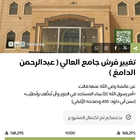
غيير فرش جامع العالي ( عبدالرحمن
دامغ )
أبي داود: 455، وصححه الألباني]
بدعمكم تم اكتمال المشروع
168,295
%100
168,2