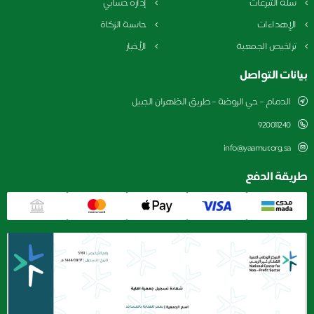
لة التبرعات
إدارة حسابي
لإهداءات
حاسبة الزكاة
راخيص الجمعية
الأخبار
نات التواصل
الدمام – حي الروضة – طريق الظهران الجبيل
920011240
info@yaamur.org.sa
يقة الدفع