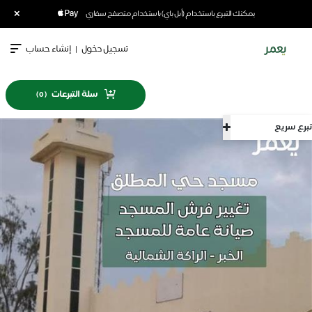
×
يمكنك التبرع باستخدام (أبل باي) باستخدام متصفح سفاري
تسجيل دخول
|
إنشاء حساب
سلة التبرعات
)
0
(
تبرع سريع