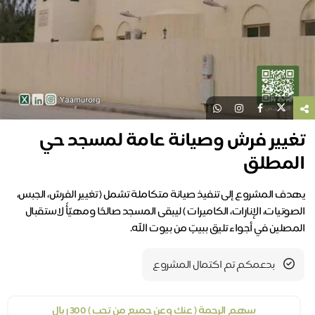
تغيير فرش وصيانة عامة لمسجد حي
المطلق
يهدف المشروع إلى تنفيذ صيانة متكاملة تشمل ( تغيير الفرش، الجبس،
الصوتيات، الإنارات، الكاميرات ) ليبقى المسجد صالحًا ومهيّأً لاستقبال
المصلين في أجواء تليق ببيتٍ من بيوت الله.
بدعمكم تم اكتمال المشروع
سهم الرحمة ( عنك وعن جميع من تحب ) 300 ريال