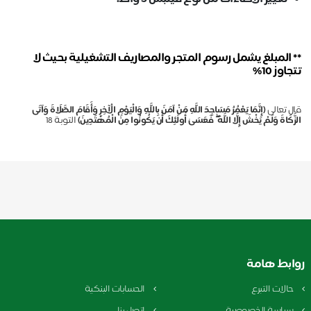
**
المبلغ يشمل رسوم المتجر والمصاريف التشغيلية بحيث لا
تتجاوز 10%
قال تعالى
(إِنَّمَا يَعْمُرُ مَسَاجِدَ اللَّهِ مَنْ آمَنَ بِاللَّهِ وَالْيَوْمِ الْآخِرِ وَأَقَامَ الصَّلَاةَ وَآتَى
الزَّكَاةَ وَلَمْ يَخْشَ إِلَّا اللَّهَ ۖ فَعَسَىٰ أُولَٰئِكَ أَن يَكُونُوا مِنَ الْمُهْتَدِينَ)
التوبة 18
روابط هامة
حالات التبرع
الحسابات البنكية
سياسة الخصوصية
اتصل بنا