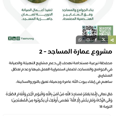
مشروع عمارة المساجد - 2
محفظة تبرعية مستدامة تهدف إلى دعم مشاريع التهيئة والصيانة
في الجوامع والمساجد، لضمان استمرارية العمل فيها وعدم تعطّل
قال تعالى (إِنَّمَا يَعْمُرُ مَسَاجِدَ اللَّهِ مَنْ آمَنَ بِاللَّهِ وَالْيَوْمِ الْآخِرِ وَأَقَامَ الصَّلَاةَ
وَآتَى الزَّكَاةَ وَلَمْ يَخْشَ إِلَّا اللَّهَ ۖ فَعَسَىٰ أُولَٰئِكَ أَن يَكُونُوا مِنَ الْمُهْتَدِينَ)
التوبة 18