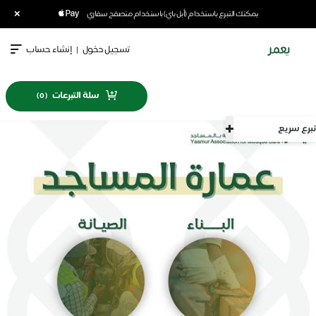
×
يمكنك التبرع باستخدام (أبل باي) باستخدام متصفح سفاري
تسجيل دخول
|
إنشاء حساب
سلة التبرعات
)
0
(
تبرع سريع