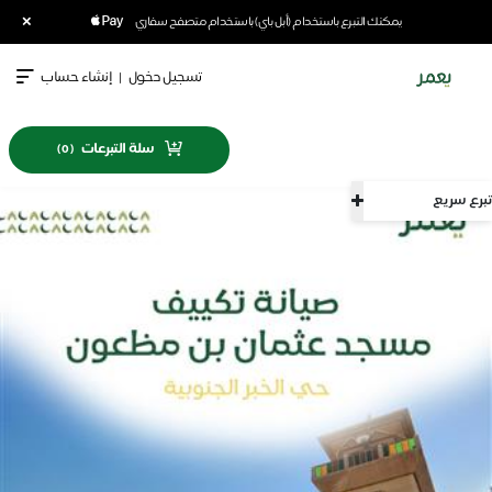
×
يمكنك التبرع باستخدام (أبل باي) باستخدام متصفح سفاري
تسجيل دخول
|
إنشاء حساب
سلة التبرعات
)
0
(
تبرع سريع