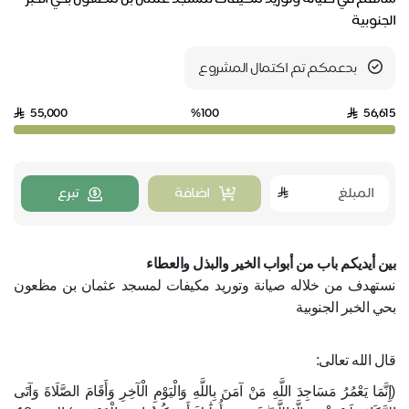
الجنوبية
بدعمكم تم اكتمال المشروع
55,000
%100
56,615
اضافة
تبرع
بين أيديكم باب من أبواب الخير والبذل والعطاء
نستهدف من خلاله صيانة وتوريد مكيفات لمسجد عثمان بن مظعون
بحي الخبر الجنوبية
قال الله تعالى:
(إِنَّمَا يَعْمُرُ مَسَاجِدَ اللَّهِ مَنْ آمَنَ بِاللَّهِ وَالْيَوْمِ الْآخِرِ وَأَقَامَ الصَّلَاةَ وَآتَى