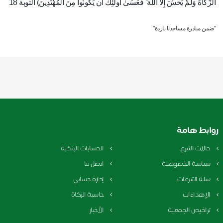
الزَّكَاةَ وَلَمْ يَخْشَ إِلَّا اللَّهَ ۖ فَعَسَىٰ أُولَٰئِكَ أَن يَكُونُوا مِنَ الْمُهْتَدِينَ) التوبة 18
"ضمن مبادرة مساجدنا باردة"
روابط هامة
حالات التبرع
الحسابات البنكية
سياسة الخصوصية
اتصل بنا
سلة التبرعات
إدارة حسابي
الإهداءات
حاسبة الزكاة
تراخيص الجمعية
الأخبار