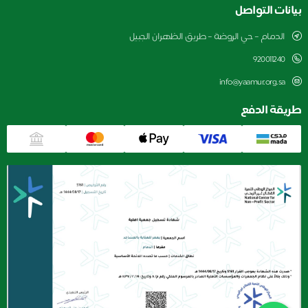
بيانات التواصل
الدمام – حي الروضة – طريق الظهران الجبيل
920011240
info@yaamur.org.sa
طريقة الدفع